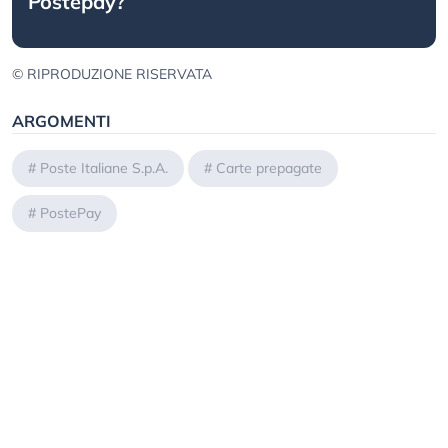
Postepay?
© RIPRODUZIONE RISERVATA
ARGOMENTI
#
Poste Italiane S.p.A.
#
Carte prepagate
#
PostePay