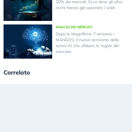
20% dei mercati. Ecco dove gli ultra
ricchi hanno già spostato i soldi
ANALISI DEI MERCATI
Dopo le Magnifiche 7 arrivano i
MANGOS, il nuovo acronimo delle
azioni AI che sfidano le regole del
mercato
Correlato