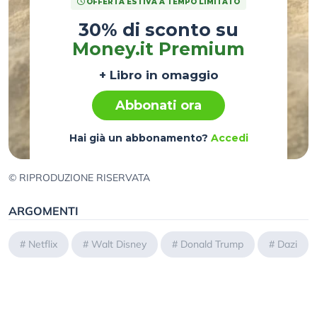
OFFERTA ESTIVA A TEMPO LIMITATO
30% di sconto su
Money.it Premium
+ Libro in omaggio
Abbonati ora
Hai già un abbonamento?
Accedi
© RIPRODUZIONE RISERVATA
ARGOMENTI
#
Netflix
#
Walt Disney
#
Donald Trump
#
Dazi