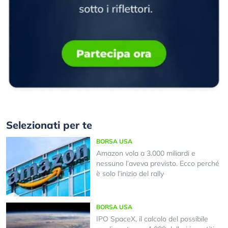
Selezionati per te
BORSA USA
Amazon vola a 3.000 miliardi e
nessuno l’aveva previsto. Ecco perché
è solo l’inizio del rally
BORSA USA
IPO SpaceX, il calcolo del possibile