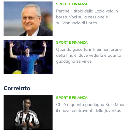
SPORT E FINANZA
Perché il titolo della Lazio vola in
borsa. Voci sulla cessione e
sull’annuncio di Lotito
SPORT E FINANZA
Quando gioca Jannik Sinner: orario
della finale, dove vederla e quanto
guadagna se vince
Correlato
SPORT E FINANZA
Chi è e quanto guadagna Kolo Muani,
il nuovo centravanti della Juventus