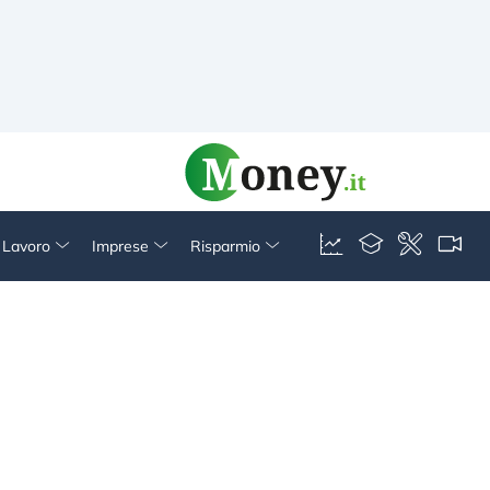
& Lavoro
Imprese
Risparmio