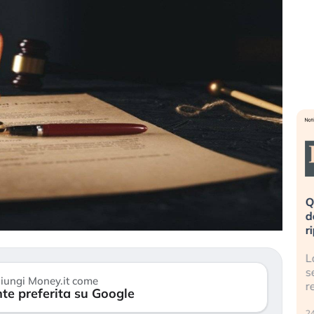
eme alla
«La mia vita è rovinata». Investitori
Q
uidando il
in preda al panico dopo lo scoppio
d
della bolla AI
r
finalmente
Il crollo della bolla AI travolge il
L
tanchezza
Kospi, mentre gli investitori retail (…)
s
iungi Money.it come
r
te preferita su Google
30 luglio 2026
24