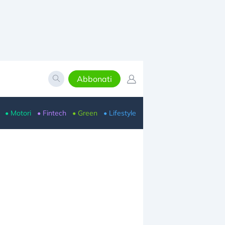
Abbonati
• Motori
• Fintech
• Green
• Lifestyle