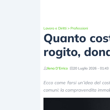
Lavoro e Diritti
>
Professioni
Quanto cost
rogito, don
Ilena D’Errico
20 Luglio 2026 - 01:43
Ecco come farsi un’idea del cost
comuni: la compravendita immobil