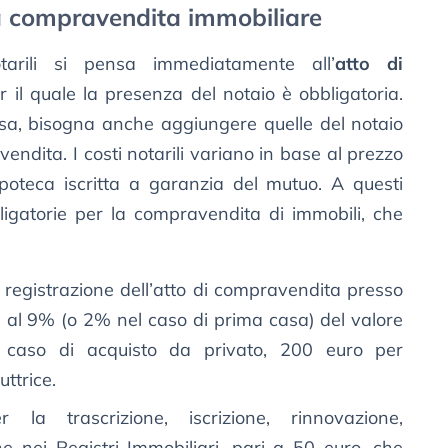
 la compravendita immobiliare
arili si pensa immediatamente all’
atto di
er il quale la presenza del notaio è obbligatoria.
asa, bisogna anche aggiungere quelle del notaio
vendita. I costi notarili variano in base al prezzo
’ipoteca iscritta a garanzia del mutuo. A questi
igatorie per la compravendita di immobili, che
 registrazione dell’atto di compravendita presso
ri al 9% (o 2% nel caso di prima casa) del valore
in caso di acquisto da privato, 200 euro per
uttrice.
la trascrizione, iscrizione, rinnovazione,
e nei Registri Immobiliari, pari a 50 euro, che