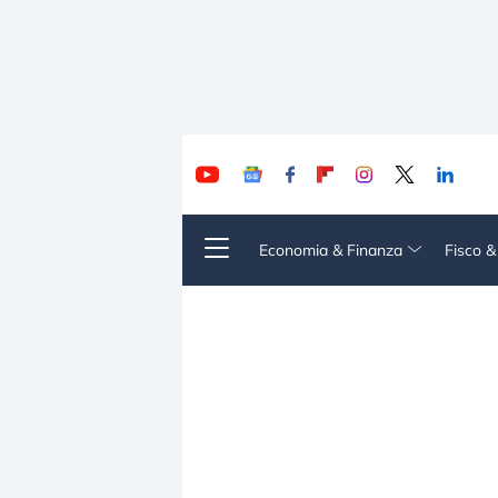
Economia & Finanza
Fisco 