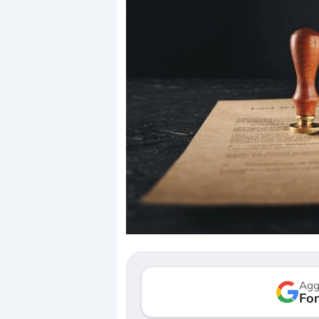
Dalle valutazioni estr
correzione. Cosa sta g
repricing degli asset?
Gli investitori stanno 
mostrando segni di s
Agg
verso le (…)
Fon
3 agosto 2026