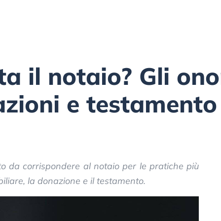
a il notaio? Gli ono
azioni e testamento
o da corrispondere al notaio per le pratiche più
iare, la donazione e il testamento.