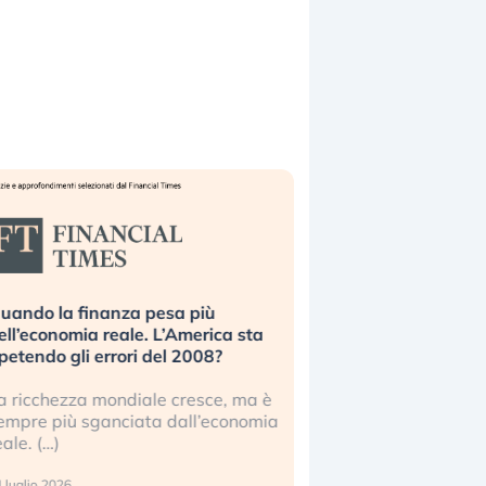
uando la finanza pesa più
Russia e Cina pronti
ell’economia reale. L’America sta
Starlink. Gli investit
ipetendo gli errori del 2008?
sottovalutando il ris
a ricchezza mondiale cresce, ma è
Gli investitori tech c
empre più sganciata dall’economia
ignorare il rischio geop
eale. (…)
17 luglio 2026
 luglio 2026