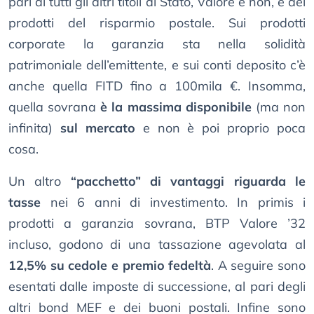
pari di tutti gli altri titoli di Stato, Valore e non, e dei
prodotti del risparmio postale. Sui prodotti
corporate la garanzia sta nella solidità
patrimoniale dell’emittente, e sui conti deposito c’è
anche quella FITD fino a 100mila €. Insomma,
quella sovrana
è la massima disponibile
(ma non
infinita)
sul mercato
e non è poi proprio poca
cosa.
Un altro
“pacchetto” di vantaggi riguarda le
tasse
nei 6 anni di investimento. In primis i
prodotti a garanzia sovrana, BTP Valore ’32
incluso, godono di una tassazione agevolata al
12,5% su cedole e premio fedeltà
. A seguire sono
esentati dalle imposte di successione, al pari degli
altri bond MEF e dei buoni postali. Infine sono