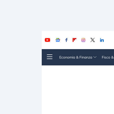
Economia & Finanza
Fisco 