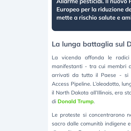
Allarme pesticidi. Il nuov
Europeo per la riduzione dei
mette a rischio salute e a
La lunga battaglia sul 
La vicenda affonda le radic
manifestanti - tra cui membri de
arrivati da tutto il Paese - s
Access Pipeline. L’oleodotto, lu
il North Dakota all’Illinois, er
di
Donald Trump
.
Le proteste si concentrarono ne
sacro dalle comunità indigene e r