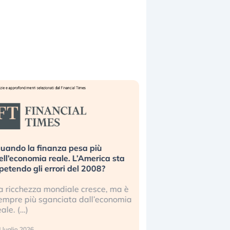
uando la finanza pesa più
Russia e Cina pronti
ell’economia reale. L’America sta
Starlink. Gli investit
ipetendo gli errori del 2008?
sottovalutando il ris
a ricchezza mondiale cresce, ma è
Gli investitori tech c
empre più sganciata dall’economia
ignorare il rischio geop
eale. (…)
17 luglio 2026
 luglio 2026