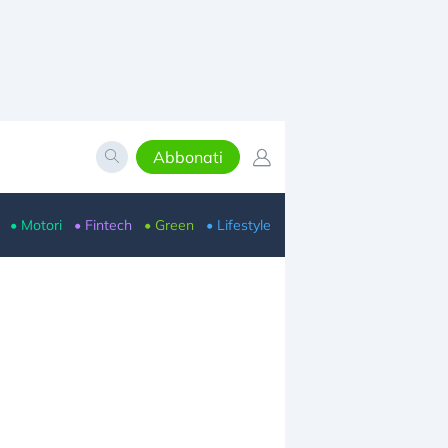
Abbonati
• Motori
• Fintech
• Green
• Lifestyle