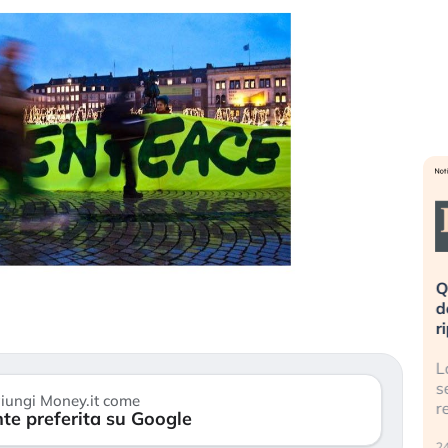
eme alla
«La mia vita è rovinata». Investitori
Q
uidando il
in preda al panico dopo lo scoppio
d
della bolla AI
r
finalmente
Il crollo della bolla AI travolge il
L
tanchezza
Kospi, mentre gli investitori retail (…)
s
iungi Money.it come
r
te preferita su Google
30 luglio 2026
24