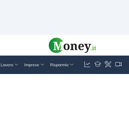
& Lavoro
Imprese
Risparmio