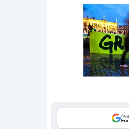
Dalle valutazioni estr
correzione. Cosa sta g
repricing degli asset?
Gli investitori stanno 
mostrando segni di s
Agg
verso le (…)
Fon
3 agosto 2026