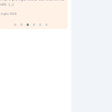
center e le big (…)
7 luglio 2026
9 luglio 2026