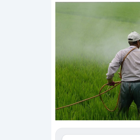
alle valutazioni estreme alla
«La mia vita è rovinat
orrezione. Cosa sta guidando il
in preda al panico do
pricing degli asset?
della bolla AI
i investitori stanno finalmente
Il crollo della bolla AI
ostrando segni di stanchezza
Kospi, mentre gli inves