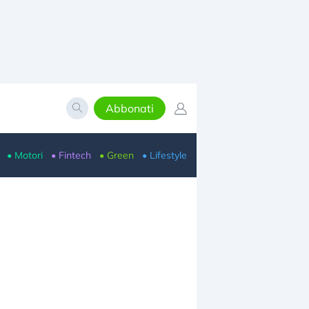
Abbonati
• Motori
• Fintech
• Green
• Lifestyle