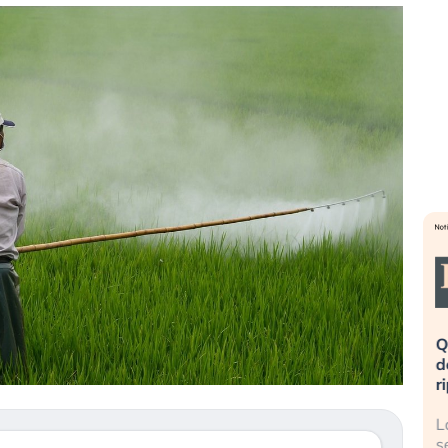
a». Investitori
Quando la finanza pesa più
po lo scoppio
dell’economia reale. L’America sta
ripetendo gli errori del 2008?
 travolge il
La ricchezza mondiale cresce, ma è
titori retail (…)
sempre più sganciata dall’economia