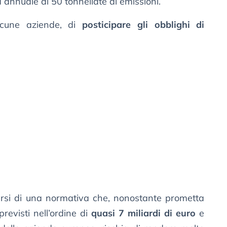
a annuale di 50 tonnellate di emissioni.
alcune aziende, di
posticipare gli obblighi di
versi di una normativa che, nonostante prometta
previsti nell’ordine di
quasi 7 miliardi di euro
e