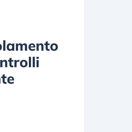
golamento
trolli
nte