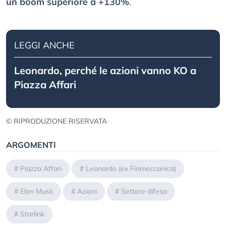
un boom superiore a +130%
.
LEGGI ANCHE
Leonardo, perché le azioni vanno KO a
Piazza Affari
© RIPRODUZIONE RISERVATA
ARGOMENTI
#
Piazza Affari
#
Leonardo (ex Finmeccanica)
#
Elon Musk
#
Azioni
#
Settore difesa
#
Starlink