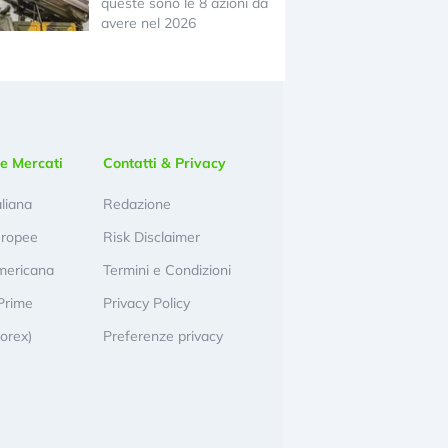
queste sono le 8 azioni da
avere nel 2026
e Mercati
Contatti & Privacy
aliana
Redazione
uropee
Risk Disclaimer
mericana
Termini e Condizioni
Prime
Privacy Policy
Forex)
Preferenze privacy