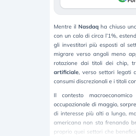
Fon
Mentre il
Nasdaq
ha chiuso una 
con un calo di circa l’1%, esten
gli investitori più esposti al se
migrare verso angoli meno appa
rotazione dai titoli dei chip, t
artificiale
, verso settori legati 
consumi discrezionali e i titoli con 
Il contesto macroeconomico
occupazionale di maggio, sorpre
di interesse più alti a lungo, 
americana non sta frenando br
proprio quei settori che benefi