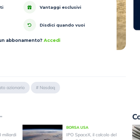
ti
Vantaggi esclusivi
Disdici quando vuoi
à un abbonamento?
Accedi
to azionario
#
Nasdaq
Co
BORSA USA
miliardi
IPO SpaceX, il calcolo del