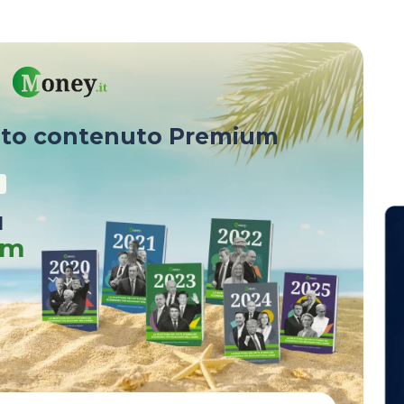
sto contenuto Premium
u
um