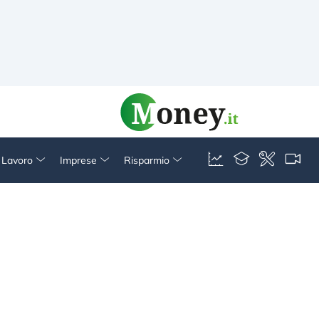
& Lavoro
Imprese
Risparmio