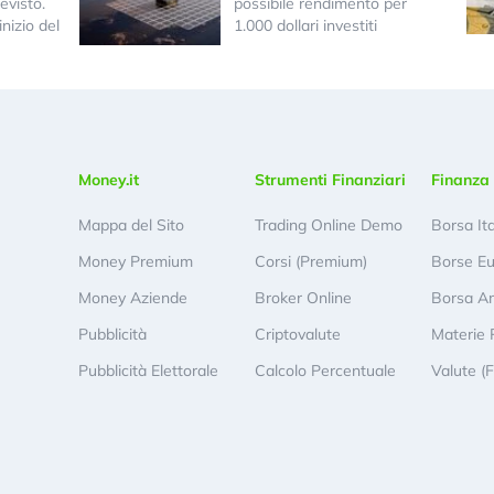
evisto.
possibile rendimento per
nizio del
1.000 dollari investiti
Money.it
Strumenti Finanziari
Finanza 
Mappa del Sito
Trading Online Demo
Borsa It
Money Premium
Corsi (Premium)
Borse E
Money Aziende
Broker Online
Borsa A
Pubblicità
Criptovalute
Materie 
Pubblicità Elettorale
Calcolo Percentuale
Valute (