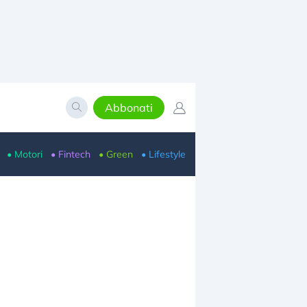
Abbonati
• Motori
• Fintech
• Green
• Lifestyle