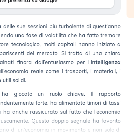
te preferita su Google
delle sue sessioni più turbolente di quest’anno
dendo una fase di volatilità che ha fatto tremare
ttore tecnologico, molti capitali hanno iniziato a
riscenti del mercato. Si tratta di una chiara
rainati finora dall’entusiasmo per l’
intelligenza
all’economia reale come i trasporti, i materiali, i
utili solidi.
 ha giocato un ruolo chiave. Il rapporto
ndentemente forte, ha alimentato timori di tassi
ma ha anche rassicurato sul fatto che l’economia
uscamente. Questo doppio segnale ha favorito
ciano di un’economia in movimento e non solo di