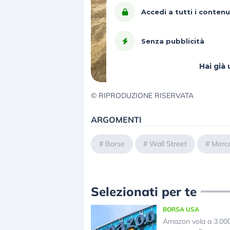
Accedi a tutti i contenu
Senza pubblicità
Hai gi
© RIPRODUZIONE RISERVATA
ARGOMENTI
#
Borse
#
Wall Street
#
Merca
Selezionati per te
BORSA USA
Amazon vola a 3.000 