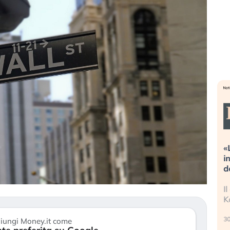
Dalle valutazioni estreme alla
«La mia v
correzione. Cosa sta guidando il
in preda 
repricing degli asset?
della bol
Gli investitori stanno finalmente
Il crollo 
mostrando segni di stanchezza
Kospi, men
verso le (…)
30 luglio 20
iungi Money.it come
3 agosto 2026