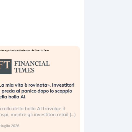
ita è rovinata». Investitori
Quando la finanza pesa più
al panico dopo lo scoppio
dell’economia reale. L’Ameri
la AI
ripetendo gli errori del 2008
della bolla AI travolge il
La ricchezza mondiale cresc
tre gli investitori retail (…)
sempre più sganciata dall’e
reale. (…)
26
24 luglio 2026