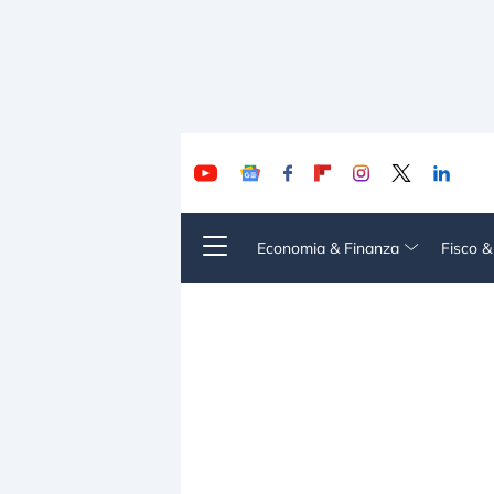
Economia & Finanza
Fisco 