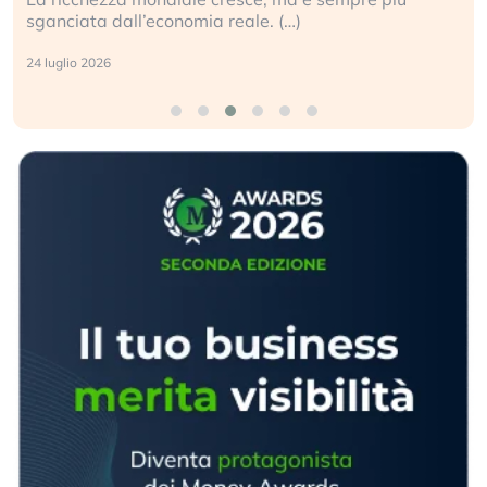
ale. (…)
geopolitico: il (…)
17 luglio 2026