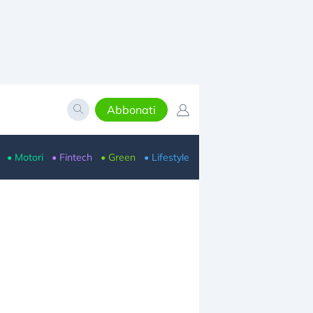
Abbonati
• Motori
• Fintech
• Green
• Lifestyle