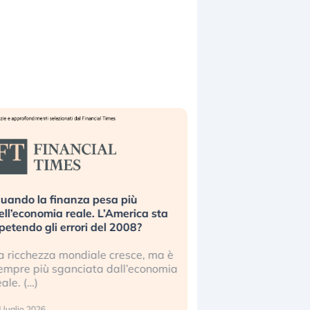
uando la finanza pesa più
Russia e Cina pronti
ell’economia reale. L’America sta
Starlink. Gli investit
ipetendo gli errori del 2008?
sottovalutando il ris
a ricchezza mondiale cresce, ma è
Gli investitori tech c
empre più sganciata dall’economia
ignorare il rischio geop
eale. (…)
17 luglio 2026
 luglio 2026