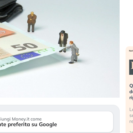
eme alla
«La mia vita è rovinata». Investitori
Q
uidando il
in preda al panico dopo lo scoppio
d
della bolla AI
r
finalmente
Il crollo della bolla AI travolge il
L
tanchezza
Kospi, mentre gli investitori retail (…)
s
iungi Money.it come
r
te preferita su Google
30 luglio 2026
24