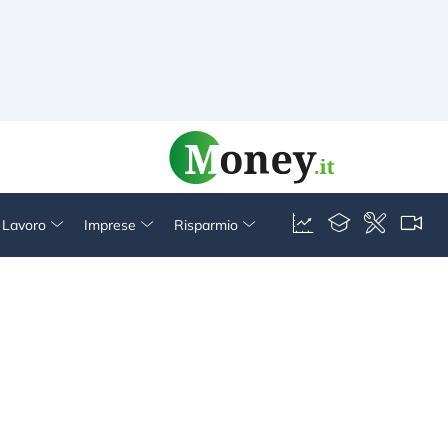
& Lavoro
Imprese
Risparmio