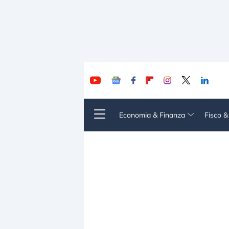
Economia & Finanza
Fisco 