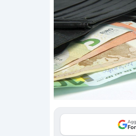
Dalle valutazioni estr
correzione. Cosa sta g
repricing degli asset?
Gli investitori stanno 
mostrando segni di s
Agg
verso le (…)
Fon
3 agosto 2026