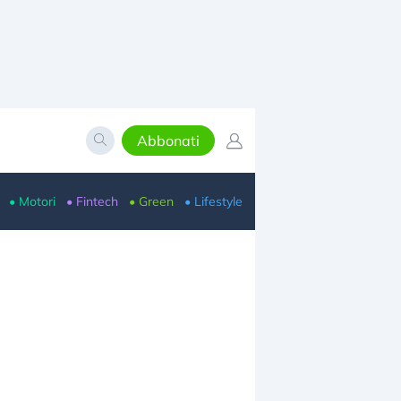
Abbonati
• Motori
• Fintech
• Green
• Lifestyle