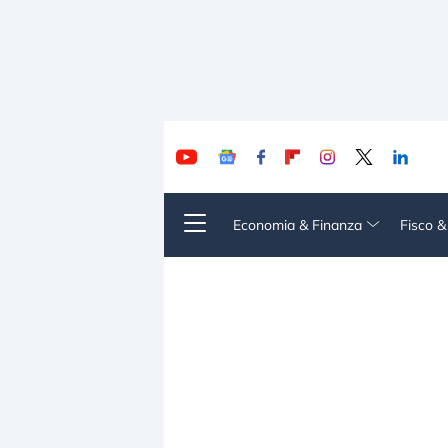
Economia & Finanza
Fisco 