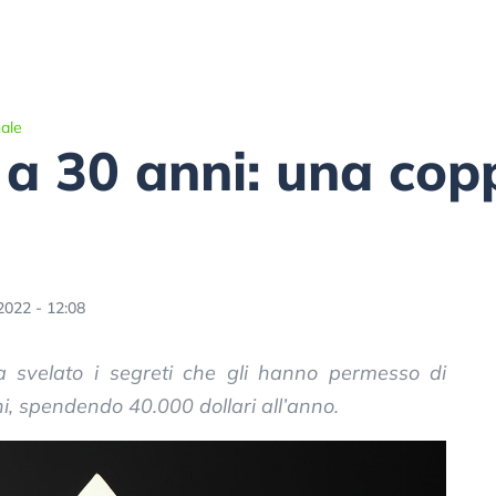
ale
a 30 anni: una copp
2022 - 12:08
a svelato i segreti che gli hanno permesso di
i, spendendo 40.000 dollari all’anno.