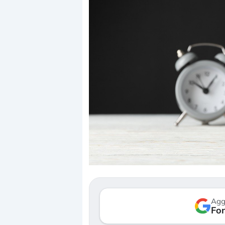
Dalle valutazioni estr
correzione. Cosa sta g
repricing degli asset?
Gli investitori stanno 
mostrando segni di s
Agg
verso le (…)
Fon
3 agosto 2026