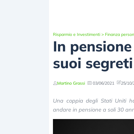
Risparmio e Investimenti
>
Finanza person
In pensione 
suoi segreti
Martino Grassi
03/06/2021
25/10/
Una coppia degli Stati Uniti h
andare in pensione a soli 30 ann