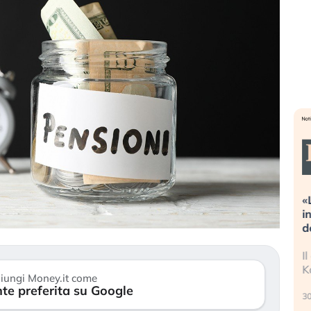
eme alla
«La mia vita è rovinata». Investitori
Q
uidando il
in preda al panico dopo lo scoppio
d
della bolla AI
r
finalmente
Il crollo della bolla AI travolge il
L
tanchezza
Kospi, mentre gli investitori retail (…)
s
iungi Money.it come
r
te preferita su Google
30 luglio 2026
2