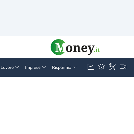
& Lavoro
Imprese
Risparmio