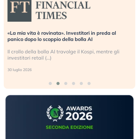
«La mia vita è rovinata». Investitori in preda al
panico dopo lo scoppio della bolla AI
Il crollo della bolla AI travolge il Kospi, mentre gli
investitori retail (…)
30 luglio 2026