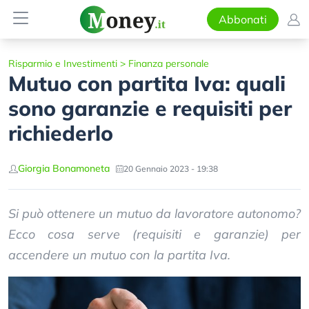
Abbonati
Risparmio e Investimenti
>
Finanza personale
Mutuo con partita Iva: quali
sono garanzie e requisiti per
richiederlo
Giorgia Bonamoneta
20 Gennaio 2023 - 19:38
Si può ottenere un mutuo da lavoratore autonomo?
Ecco cosa serve (requisiti e garanzie) per
accendere un mutuo con la partita Iva.