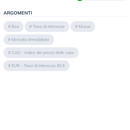
ARGOMENTI
#
Bce
#
Tassi di interesse
#
Mutuo
#
Mercato immobiliare
#
CAD - Indice dei prezzi delle case
#
EUR - Tassi di interesse BCE