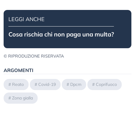
LEGGI ANCHE
Cosa rischia chi non paga una multa?
© RIPRODUZIONE RISERVATA
ARGOMENTI
#
Reato
#
Covid-19
#
Dpcm
#
Coprifuoco
#
Zona gialla