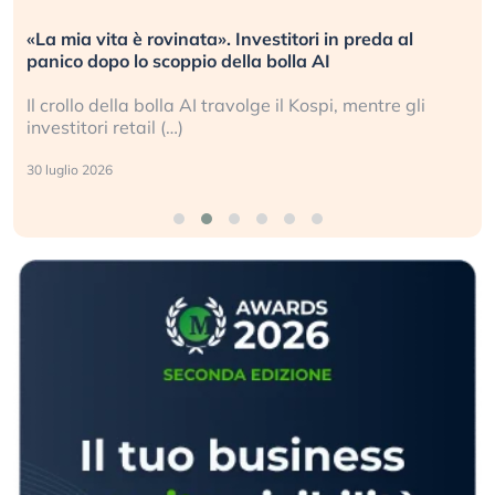
vita è rovinata». Investitori in preda al
Quando la
dopo lo scoppio della bolla AI
L’America 
o della bolla AI travolge il Kospi, mentre gli
La ricche
ori retail (…)
sganciata 
2026
24 luglio 202