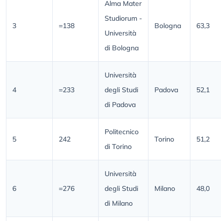
Alma Mater
Studiorum -
3
=138
Bologna
63,3
Università
di Bologna
Università
4
=233
degli Studi
Padova
52,1
di Padova
Politecnico
5
242
Torino
51,2
di Torino
Università
6
=276
degli Studi
Milano
48,0
di Milano