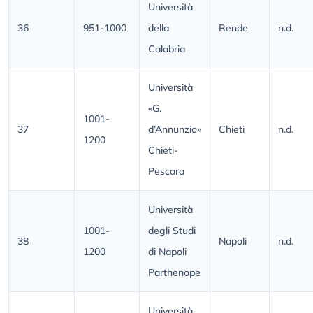
Università
36
951-1000
della
Rende
n.d.
Calabria
Università
«G.
1001-
37
d’Annunzio»
Chieti
n.d.
1200
Chieti-
Pescara
Università
1001-
degli Studi
38
Napoli
n.d.
1200
di Napoli
Parthenope
Università