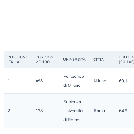
POSIZIONE
POSIZIONE
PUNTEG
UNIVERSITÀ
CITTÀ
ITALIA
MONDO
(SU 100
Politecnico
1
=98
Milano
69,1
di Milano
Sapienza
2
128
Università
Roma
64,9
di Roma