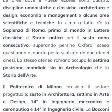
Le aree dove il Paese eccelle sono quattro:
discipline umanistiche e classiche
,
architettura e
design
,
economia e management
e
alcune aree
scientifiche e tecniche
. In cima a tutto c’è la
Sapienza di Roma
,
prima al mondo in Lettere
classiche e Storia antica
per il
sesto anno
consecutivo
, superando persino Oxford, scesa
quest’anno al quarto posto scalzata da due atenei
cinesi. Lo stesso ateneo romano occupa la
settima
posizione mondiale sia in Archeologia
che in
Storia dell’Arte
.
Il
Politecnico di Milano
presidia il settore
progettuale:
sesto in Architettura
,
settimo in Arte
e Design
,
14° in Ingegneria meccanica e
aeronautica
e
14° in Ingegneria civile
. La
Bocconi