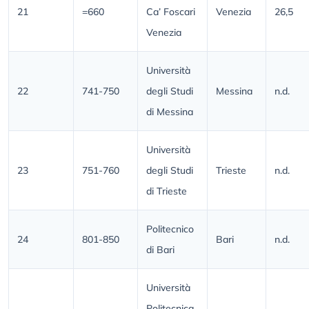
21
=660
Ca’ Foscari
Venezia
26,5
Venezia
Università
22
741-750
degli Studi
Messina
n.d.
di Messina
Università
23
751-760
degli Studi
Trieste
n.d.
di Trieste
Politecnico
24
801-850
Bari
n.d.
di Bari
Università
Politecnica