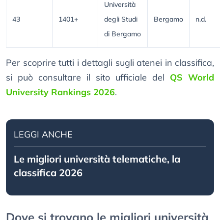
Università
43
1401+
degli Studi
Bergamo
n.d.
di Bergamo
Per scoprire tutti i dettagli sugli atenei in classifica,
si può consultare il sito ufficiale del
QS World
University Rankings 2026
.
LEGGI ANCHE
Le migliori università telematiche, la
classifica 2026
Dove si trovano le migliori università