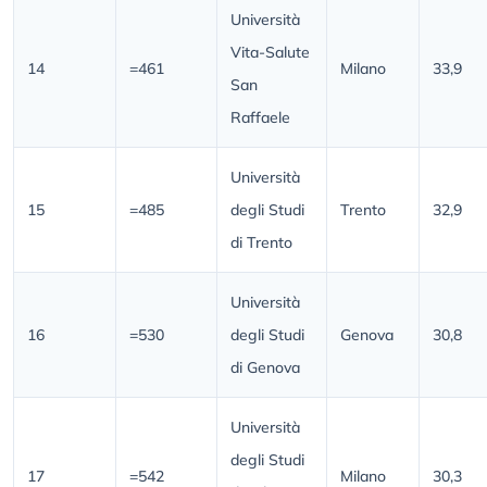
Università
Vita-Salute
14
=461
Milano
33,9
San
Raffaele
Università
15
=485
degli Studi
Trento
32,9
di Trento
Università
16
=530
degli Studi
Genova
30,8
di Genova
Università
degli Studi
17
=542
Milano
30,3