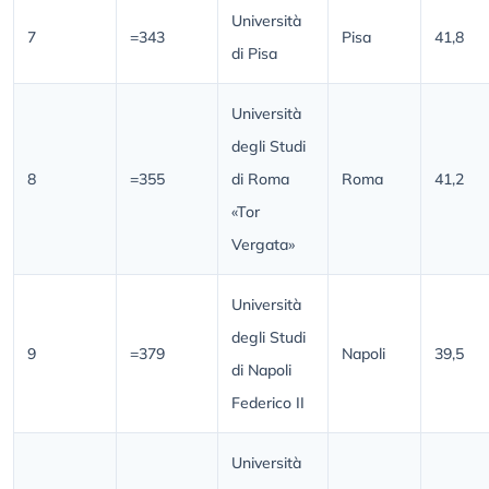
Università
7
=343
Pisa
41,8
di Pisa
Università
degli Studi
8
=355
di Roma
Roma
41,2
«Tor
Vergata»
Università
degli Studi
9
=379
Napoli
39,5
di Napoli
Federico II
Università