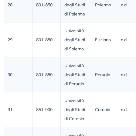
28
801-850
degli Studi
Palermo
n.d.
di Palermo
Università
29
801-850
degli Studi
Fisciano
n.d.
di Salerno
Università
30
801-850
degli Studi
Perugia
n.d.
di Perugia
Università
31
851-900
degli Studi
Catania
n.d.
di Catania
Università