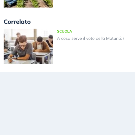
Correlato
SCUOLA
A cosa serve il voto della Maturità?