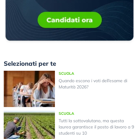
Selezionati per te
SCUOLA
Quando escono i voti dell’esame di
Maturità 2026?
SCUOLA
Tutti la sottovalutano, ma questa
laurea garantisce il posto di lavoro a 9
studenti su 10