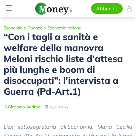
Abbonati
Economia e Finanza
>
Economia italiana
“Con i tagli a sanità e
welfare della manovra
Meloni rischio liste d’attesa
più lunghe e boom di
disoccupati”: l’intervista a
Guerra (Pd-Art.1)
Giacomo Andreoli
29/11/2022
L’ex sottosegretaria all’Economia, Maria Cecilia
Guerra (Pd-Art.1), commenta a Money.it la legge