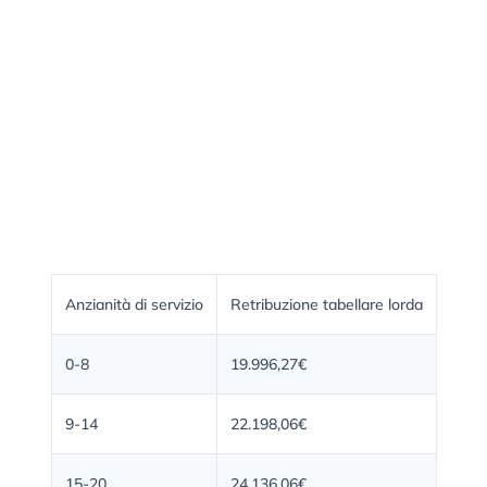
Anzianità di servizio
Retribuzione tabellare lorda
0-8
19.996,27€
9-14
22.198,06€
15-20
24.136,06€