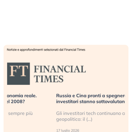
Russia e Cina pronti a spegnere Starlink. Gli
investitori stanno sottovalutando il rischio?
Gli investitori tech continuano a ignorare il rischio
geopolitico: il (…)
17 luglio 2026