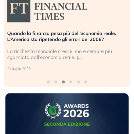
Russia e Cina pronti a spegnere Starlink. Gli
investitori stanno sottovalutando il rischio?
Gli investitori tech continuano a ignorare il rischio
geopolitico: il (…)
17 luglio 2026