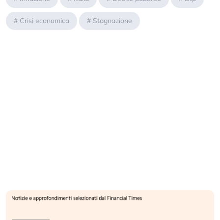
#
Crisi economica
#
Stagnazione