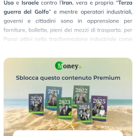
Usa
e
Israele
contro l’
Iran
, vera e propria “
Terza
guerra del Golfo
” e mentre operatori industriali,
governi e cittadini sono in apprensione per
forniture, bollette, pieni dei mezzi di trasporto, per
Paesi attivi nella trasformazione industriale come
l’
Italia
il fronte a cui badare è ben più ampio.