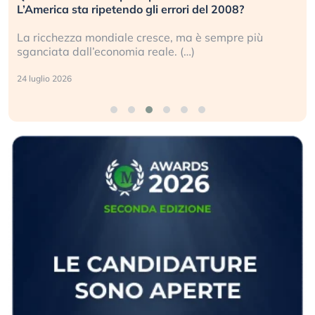
L’America sta ripetendo gli errori del 2008?
La ricchezza mondiale cresce, ma è sempre più
sganciata dall’economia reale. (…)
24 luglio 2026