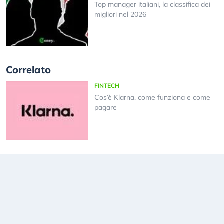
Top manager italiani, la classifica dei
migliori nel 2026
Correlato
FINTECH
Cos’è Klarna, come funziona e come
pagare