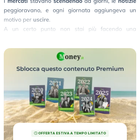
I
mercati
stavano
scendendo
da giorni, le
notizie
peggioravano, e ogni giornata aggiungeva un
motivo per
uscire
.
A un certo punto non stai più facendo una
valutazione
. Stai riducendo una
pressione
.
OFFERTA ESTIVA A TEMPO LIMITATO