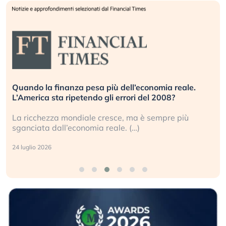
Russia e Cina pronti a spegnere Starlink. Gli
investitori stanno sottovalutando il rischio?
Gli investitori tech continuano a ignorare il rischio
geopolitico: il (…)
17 luglio 2026