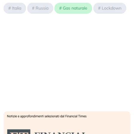
#
Italia
#
Russia
#
Gas naturale
#
Lockdown