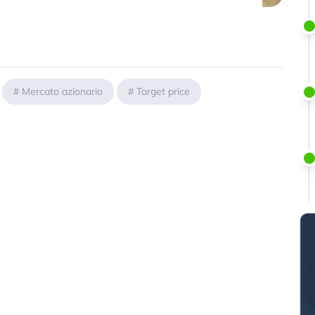
#
Mercato azionario
#
Target price