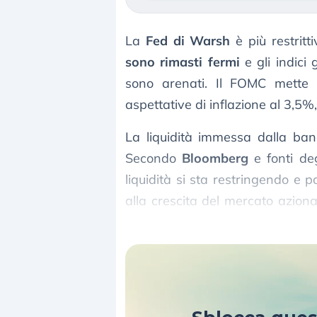
La
Fed di Warsh
è più restritt
sono rimasti fermi
e gli indici
sono arenati. Il FOMC mette a
aspettative di inflazione al 3,5%,
La liquidità immessa dalla ba
Secondo
Bloomberg
e fonti de
liquidità si sta restringendo e
alla crescita del mercato aziona
alla prova l’atteggiamento politi