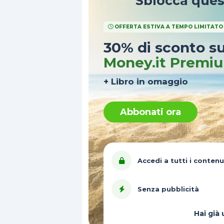
Sblocca que
OFFERTA ESTIVA A TEMPO LIMITATO
30% di sconto s
Money.it Premi
+ Libro in omaggio
Abbonati ora
Accedi a tutti i contenu
Senza pubblicità
Hai gi