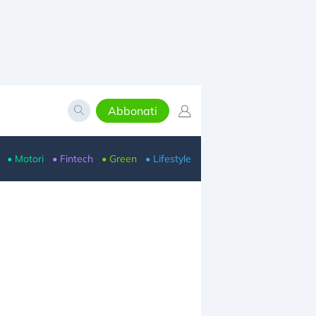
Abbonati
• Motori
• Fintech
• Green
• Lifestyle