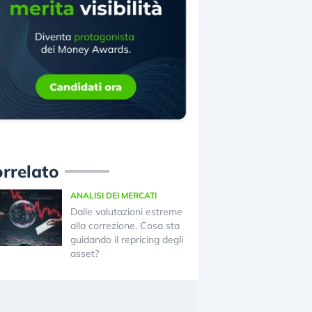
rrelato
ANALISI DEI MERCATI
Dalle valutazioni estreme
alla correzione. Cosa sta
guidando il repricing degli
asset?