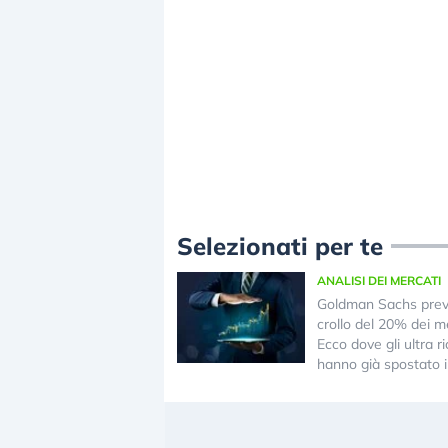
Selezionati per te
ANALISI DEI MERCATI
Goldman Sachs pre
crollo del 20% dei me
Ecco dove gli ultra ri
hanno già spostato i