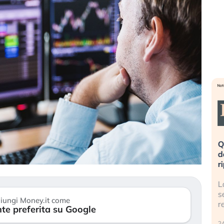
eme alla
«La mia vita è rovinata». Investitori
Q
uidando il
in preda al panico dopo lo scoppio
d
della bolla AI
r
finalmente
Il crollo della bolla AI travolge il
L
tanchezza
Kospi, mentre gli investitori retail (…)
s
iungi Money.it come
r
te preferita su Google
30 luglio 2026
24