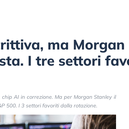
trittiva, ma Morgan
ta. I tre settori fav
ta, chip AI in correzione. Ma per Morgan Stanley il
P 500. I 3 settori favoriti dalla rotazione.