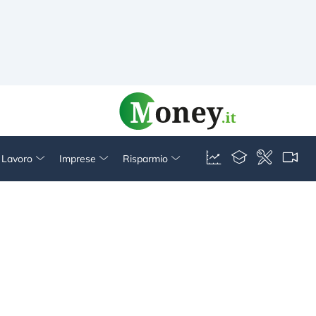
& Lavoro
Imprese
Risparmio