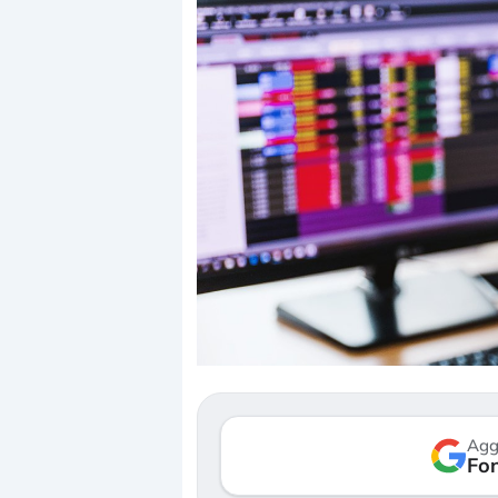
Dalle valutazioni estr
correzione. Cosa sta g
repricing degli asset?
Gli investitori stanno 
mostrando segni di s
Agg
verso le (…)
Fon
3 agosto 2026