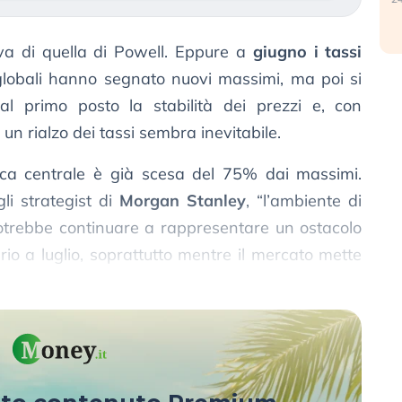
iva di quella di Powell. Eppure a
giugno i tassi
 globali hanno segnato nuovi massimi, ma poi si
l primo posto la stabilità dei prezzi e, con
 un rialzo dei tassi sembra inevitabile.
nca centrale è già scesa del 75% dai massimi.
gli strategist di
Morgan Stanley
, “l’ambiente di
 potrebbe continuare a rappresentare un ostacolo
rio a luglio, soprattutto mentre il mercato mette
co della Federal Reserve”.