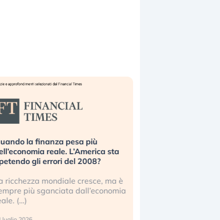
uando la finanza pesa più
Russia e Cina pronti
ell’economia reale. L’America sta
Starlink. Gli investit
ipetendo gli errori del 2008?
sottovalutando il ris
a ricchezza mondiale cresce, ma è
Gli investitori tech c
empre più sganciata dall’economia
ignorare il rischio geop
eale. (…)
17 luglio 2026
 luglio 2026