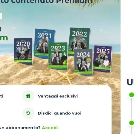
sto contenuto Premium
u
um
U
ti
Vantaggi esclusivi
Disdici quando vuoi
à un abbonamento?
Accedi