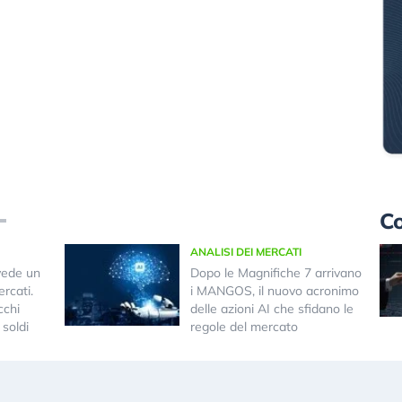
Co
ANALISI DEI MERCATI
vede un
Dopo le Magnifiche 7 arrivano
rcati.
i MANGOS, il nuovo acronimo
cchi
delle azioni AI che sfidano le
 soldi
regole del mercato