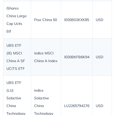
iShares
China Large
Ftse China 50
IE00B02KXK85
USD
Cap Ucits
Etf
UBS ETF
(IE) MSCI
indice MSCI
IE00BKFB6K94
USD
China A SF
China A Index
UCITS ETF
UBS ETF
(LU)
indice
Solactive
Solactive
China
China
LU2265794276
USD
Technology
Technology