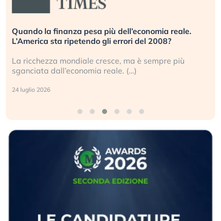
Russia e Cina pronti a spegnere Starlink. Gli
investitori stanno sottovalutando il rischio?
Gli investitori tech continuano a ignorare il rischio
geopolitico: il (…)
17 luglio 2026