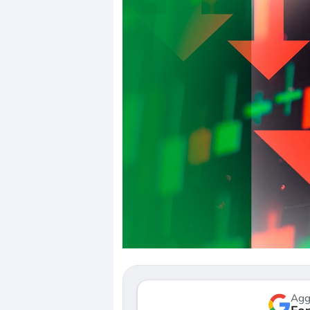
Dalle valutazioni estr
correzione. Cosa sta g
repricing degli asset?
Gli investitori stanno 
mostrando segni di s
verso le (…)
Agg
3 agosto 2026