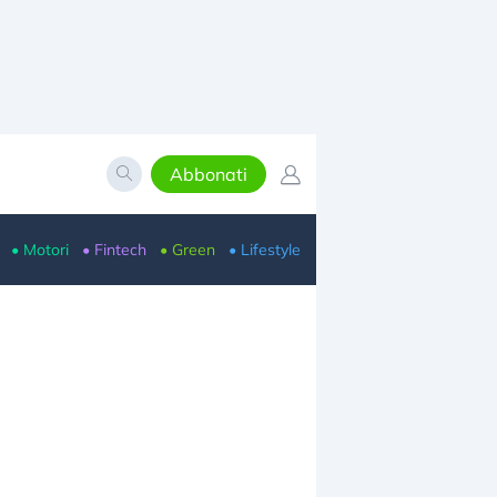
Abbonati
• Motori
• Fintech
• Green
• Lifestyle