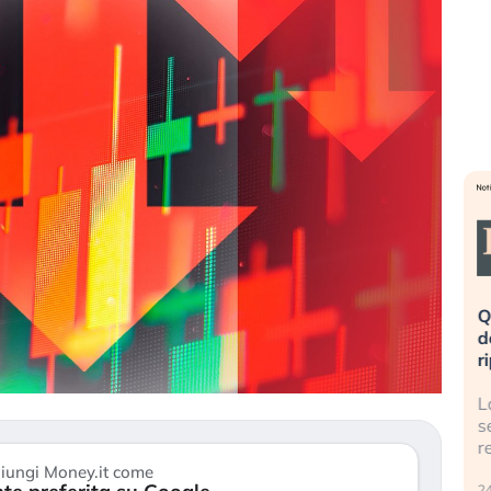
eme alla
«La mia vita è rovinata». Investitori
Q
uidando il
in preda al panico dopo lo scoppio
d
della bolla AI
r
finalmente
Il crollo della bolla AI travolge il
L
tanchezza
Kospi, mentre gli investitori retail (…)
s
r
30 luglio 2026
iungi Money.it come
24