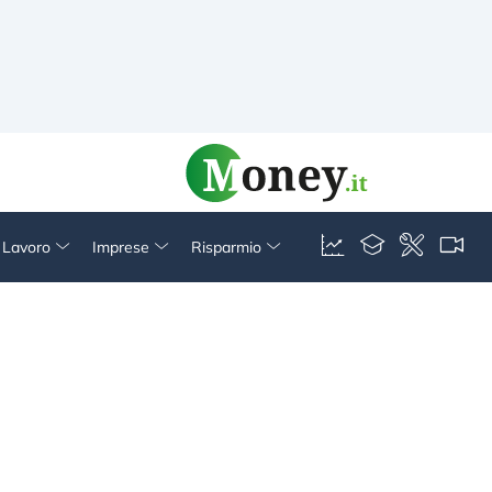
& Lavoro
Imprese
Risparmio