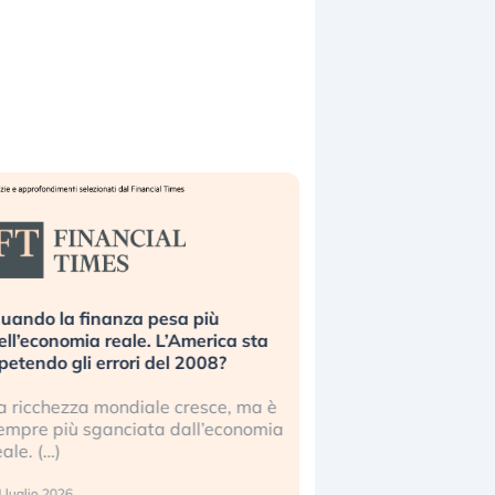
uando la finanza pesa più
Russia e Cina pronti
ell’economia reale. L’America sta
Starlink. Gli investit
ipetendo gli errori del 2008?
sottovalutando il ris
a ricchezza mondiale cresce, ma è
Gli investitori tech c
empre più sganciata dall’economia
ignorare il rischio geop
eale. (…)
17 luglio 2026
 luglio 2026