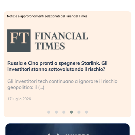
Russia e Cina pronti a spegnere Starlink. Gli
investitori stanno sottovalutando il rischio?
Gli investitori tech continuano a ignorare il rischio
geopolitico: il (…)
17 luglio 2026