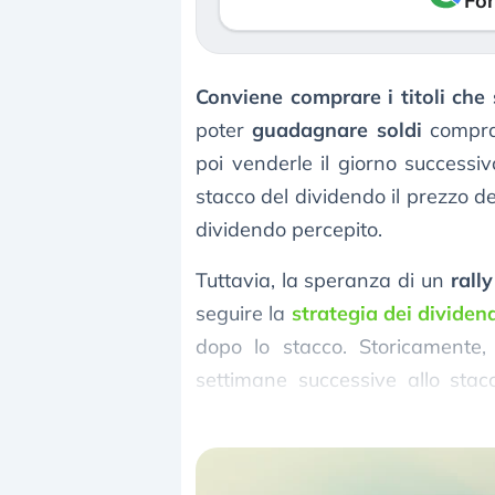
Fon
Conviene comprare i titoli che
poter
guadagnare soldi
compran
poi venderle il giorno successiv
stacco del dividendo il prezzo de
dividendo percepito.
Tuttavia, la speranza di un
rall
seguire la
strategia dei dividen
dopo lo stacco. Storicamente, 
settimane successive allo stacco
ottimismo di mercato, come spe