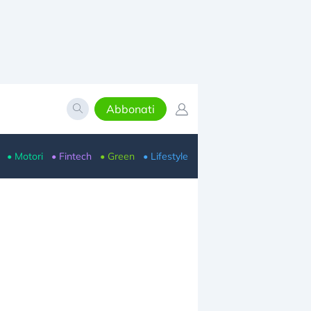
Abbonati
• Motori
• Fintech
• Green
• Lifestyle