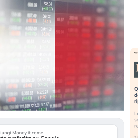
eme alla
«La mia vita è rovinata». Investitori
Q
uidando il
in preda al panico dopo lo scoppio
d
della bolla AI
r
finalmente
Il crollo della bolla AI travolge il
L
tanchezza
Kospi, mentre gli investitori retail (…)
s
r
30 luglio 2026
iungi Money.it come
24