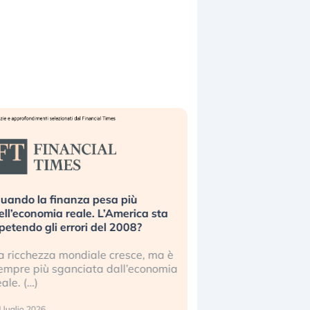
uando la finanza pesa più
Russia e Cina pronti
ell’economia reale. L’America sta
Starlink. Gli investit
ipetendo gli errori del 2008?
sottovalutando il ris
a ricchezza mondiale cresce, ma è
Gli investitori tech c
empre più sganciata dall’economia
ignorare il rischio geop
eale. (…)
17 luglio 2026
 luglio 2026