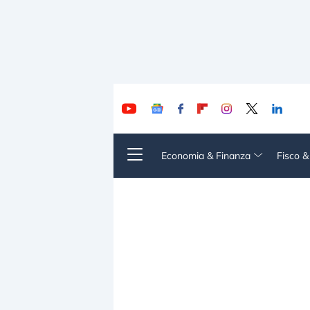
Economia & Finanza
Fisco 