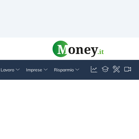
& Lavoro
Imprese
Risparmio