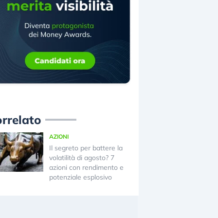
rrelato
AZIONI
Il segreto per battere la
volatilità di agosto? 7
azioni con rendimento e
potenziale esplosivo