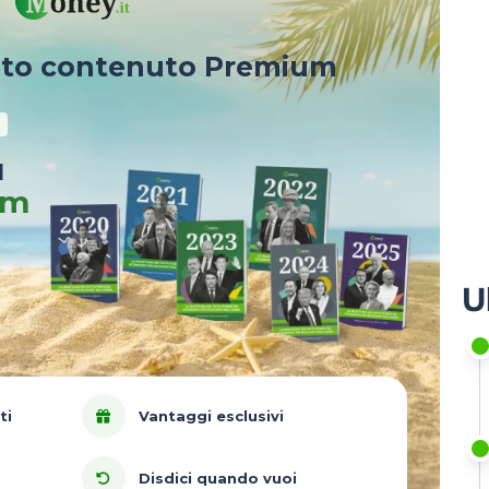
sto contenuto Premium
u
um
U
ti
Vantaggi esclusivi
Disdici quando vuoi