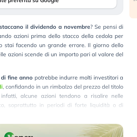
te preferita su Google
 staccano il dividendo a novembre
? Se pensi di
do azioni prima dello stacco della cedola per
o stai facendo un grande errore. Il giorno dello
lle azioni scende di un importo pari al valore del
y di fine anno
potrebbe indurre molti investitori a
di
, confidando in un rimbalzo del prezzo del titolo
infatti, alcune azioni tendono a risalire nelle
, soprattutto in periodi di forte liquidità o di
sso accade nei mesi di
novembre
e
dicembre
.