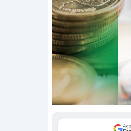
Dalle valutazioni estr
correzione. Cosa sta g
repricing degli asset?
Gli investitori stanno 
mostrando segni di s
verso le (…)
Agg
3 agosto 2026