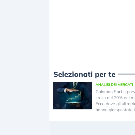
Selezionati per te
ANALISI DEI MERCATI
Goldman Sachs pre
crollo del 20% dei me
Ecco dove gli ultra ri
hanno già spostato i