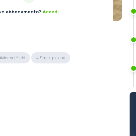
à un abbonamento?
Accedi
ividend Yield
#
Stock picking