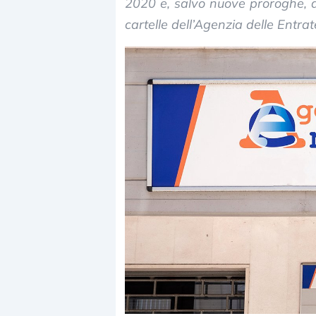
2020 e, salvo nuove proroghe, 
cartelle dell’Agenzia delle Entra
Dalle valutazioni estreme alla
correzione. Cosa sta guidando il
repricing degli asset?
Gli investitori stanno finalmente
mostrando segni di stanchezza