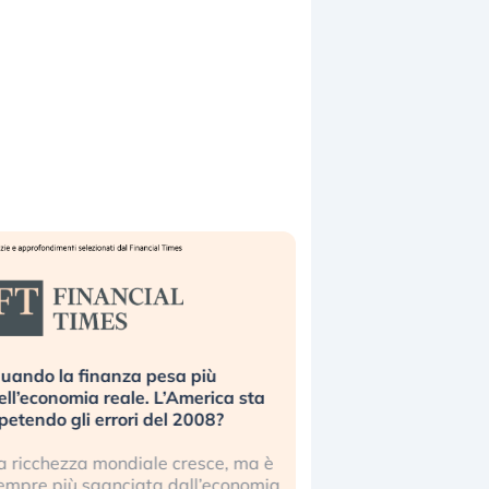
inanza pesa più
Russia e Cina pronti a spegner
a reale. L’America sta
Starlink. Gli investitori stanno
 errori del 2008?
sottovalutando il rischio?
 mondiale cresce, ma è
Gli investitori tech continuano a
sganciata dall’economia
ignorare il rischio geopolitico: il 