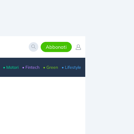
Abbonati
• Motori
• Fintech
• Green
• Lifestyle