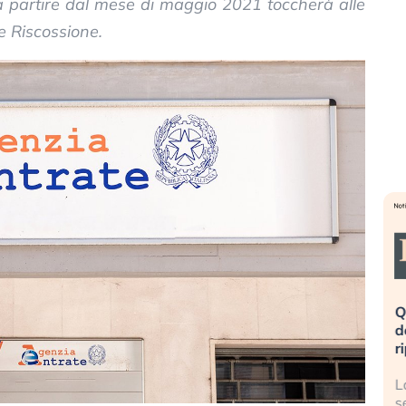
a partire dal mese di maggio 2021 toccherà alle
te Riscossione.
«La mia vita è rovinata». Investitori
Quando la f
in preda al panico dopo lo scoppio
dell’economi
della bolla AI
ripetendo gli
Il crollo della bolla AI travolge il
La ricchezza
Kospi, mentre gli investitori retail (…)
sempre più 