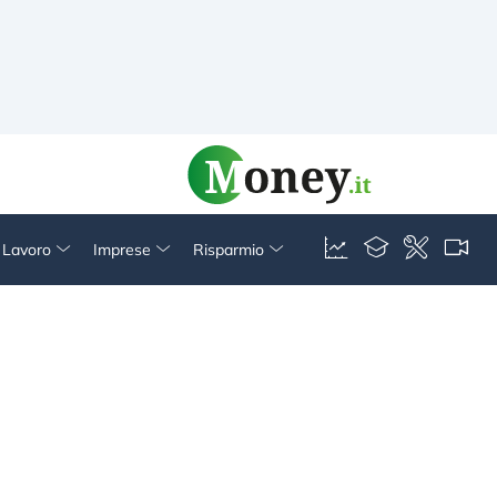
& Lavoro
Imprese
Risparmio