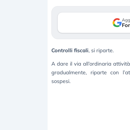
verso le (…)
3 agosto 2026
Agg
Fon
Controlli fiscali
, si riparte.
A dare il via all’ordinaria attivit
gradualmente, riparte con l’at
sospesi.