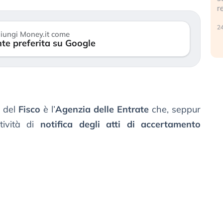
reale. (…)
30 luglio 2026
24 luglio 2026
iungi Money.it come
te preferita su Google
à del
Fisco
è l’
Agenzia delle Entrate
che, seppur
tività di
notifica degli atti di accertamento