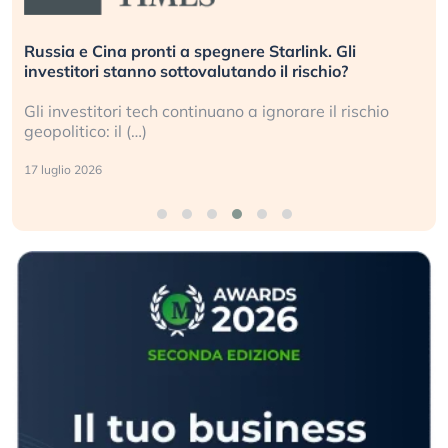
La grande operazione di insabbiamento sui data
center per l’AI, spiegata sul Financial Times
Le regole sulla trasparenza sembrano non valere per
i data center e le big (…)
9 luglio 2026