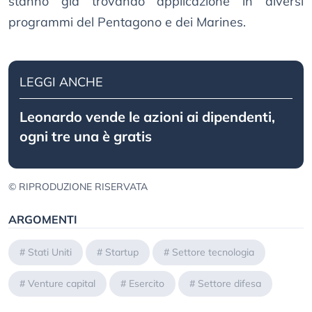
stanno già trovando applicazione in diversi
programmi del Pentagono e dei Marines.
LEGGI ANCHE
Leonardo vende le azioni ai dipendenti,
ogni tre una è gratis
© RIPRODUZIONE RISERVATA
ARGOMENTI
#
Stati Uniti
#
Startup
#
Settore tecnologia
#
Venture capital
#
Esercito
#
Settore difesa