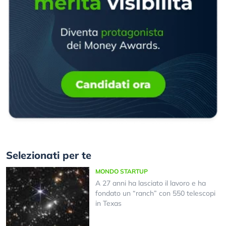
Selezionati per te
MONDO STARTUP
A 27 anni ha lasciato il lavoro e ha
fondato un “ranch” con 550 telescopi
in Texas