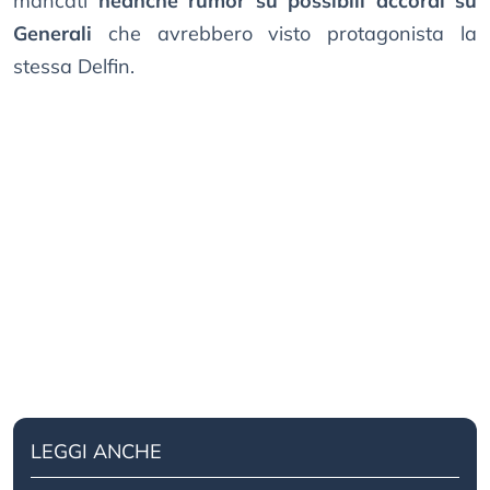
mancati
neanche rumor su possibili accordi su
Generali
che avrebbero visto protagonista la
stessa Delfin.
LEGGI ANCHE