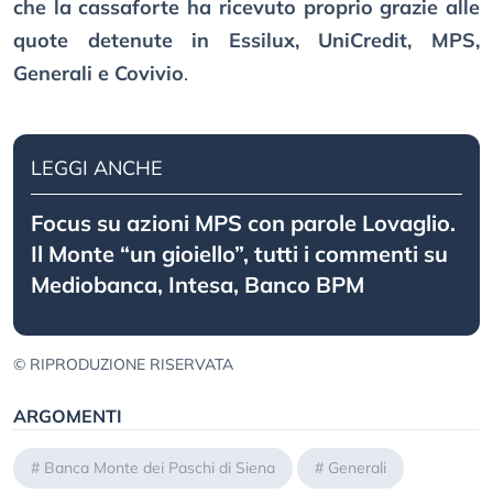
che la cassaforte ha ricevuto proprio grazie alle
quote detenute in Essilux, UniCredit, MPS,
Generali e Covivio
.
LEGGI ANCHE
Focus su azioni MPS con parole Lovaglio.
Il Monte “un gioiello”, tutti i commenti su
Mediobanca, Intesa, Banco BPM
© RIPRODUZIONE RISERVATA
ARGOMENTI
#
Banca Monte dei Paschi di Siena
#
Generali