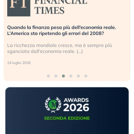
le.
Russia e Cina pronti a spegnere Starlink. Gli
investitori stanno sottovalutando il rischio?
iù
Gli investitori tech continuano a ignorare il rischi
geopolitico: il (…)
17 luglio 2026