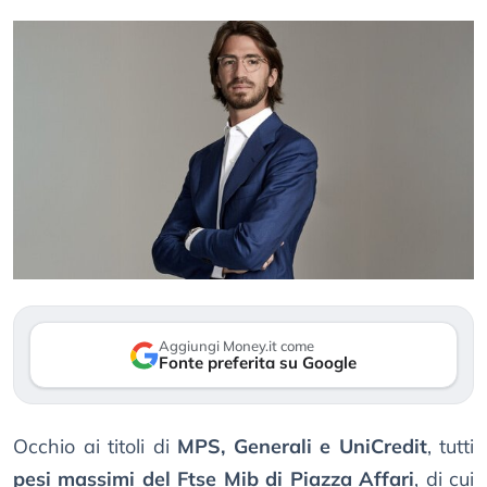
Aggiungi Money.it come
Fonte preferita su Google
Occhio ai titoli di
MPS, Generali e UniCredit
, tutti
pesi massimi del Ftse Mib di Piazza Affari
, di cui