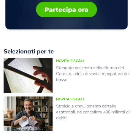
Selezionati per te
NOVITÀ FISCALI
Stangata nascosta nella riforma del
Catasto, addio ai vani e mappatura dal
basso
NOVITÀ FISCALI
Stralcio e annullamento cartelle
esattoriali, da cancellare 408 miliardi di
debiti