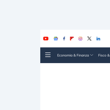
Economia & Finanza
Fisco 