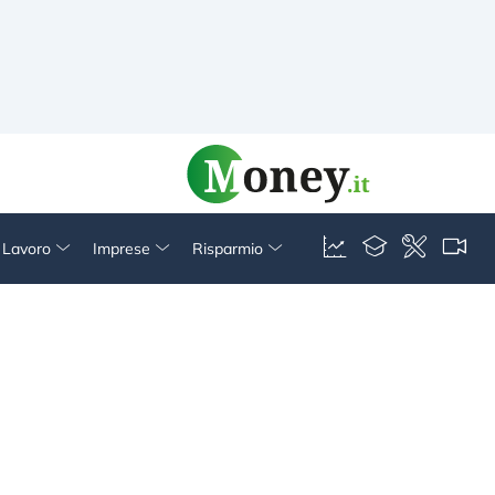
& Lavoro
Imprese
Risparmio