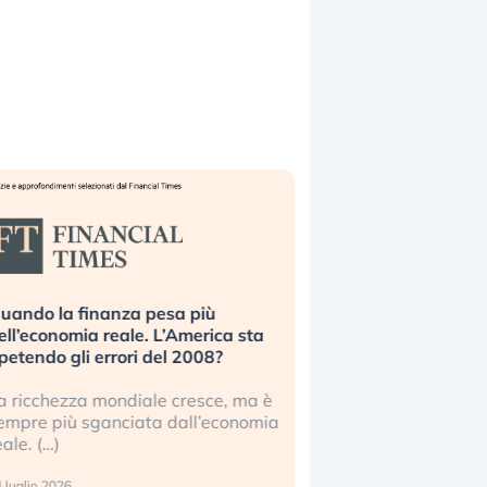
uando la finanza pesa più
Russia e Cina pronti
ell’economia reale. L’America sta
Starlink. Gli investit
ipetendo gli errori del 2008?
sottovalutando il ris
a ricchezza mondiale cresce, ma è
Gli investitori tech c
empre più sganciata dall’economia
ignorare il rischio geop
eale. (…)
17 luglio 2026
 luglio 2026