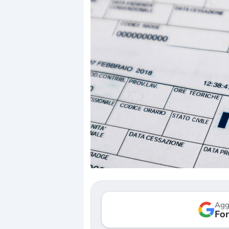
Dalle valutazioni estr
correzione. Cosa sta g
repricing degli asset?
Gli investitori stanno 
mostrando segni di s
Agg
verso le (…)
Fon
3 agosto 2026