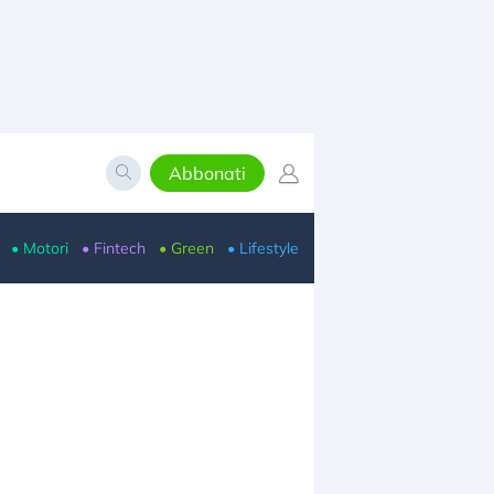
Abbonati
• Motori
• Fintech
• Green
• Lifestyle