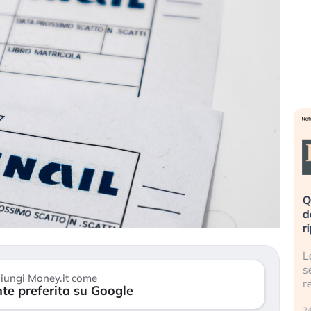
eme alla
«La mia vita è rovinata». Investitori
Q
uidando il
in preda al panico dopo lo scoppio
d
della bolla AI
r
finalmente
Il crollo della bolla AI travolge il
L
tanchezza
Kospi, mentre gli investitori retail (…)
s
iungi Money.it come
r
te preferita su Google
30 luglio 2026
24