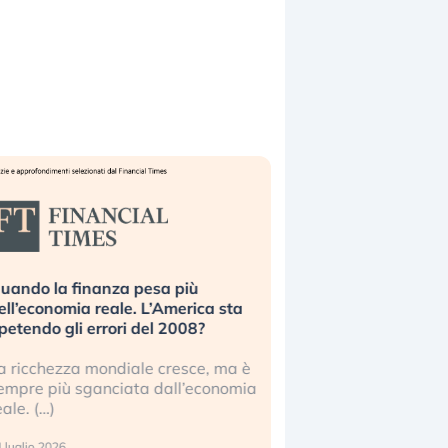
uando la finanza pesa più
Russia e Cina pronti
ell’economia reale. L’America sta
Starlink. Gli investit
ipetendo gli errori del 2008?
sottovalutando il ris
a ricchezza mondiale cresce, ma è
Gli investitori tech c
empre più sganciata dall’economia
ignorare il rischio geop
eale. (…)
17 luglio 2026
 luglio 2026