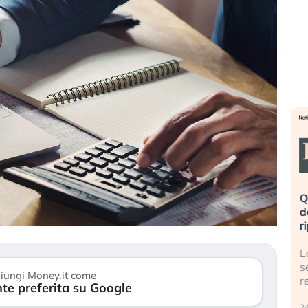
eme alla
«La mia vita è rovinata». Investitori
Q
uidando il
in preda al panico dopo lo scoppio
d
della bolla AI
r
finalmente
Il crollo della bolla AI travolge il
L
tanchezza
Kospi, mentre gli investitori retail (…)
s
iungi Money.it come
r
te preferita su Google
30 luglio 2026
24