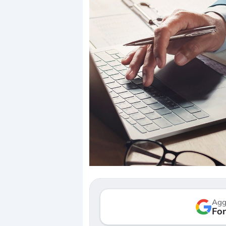
Dalle valutazioni estr
correzione. Cosa sta g
repricing degli asset?
Gli investitori stanno 
mostrando segni di s
Agg
verso le (…)
Fon
3 agosto 2026