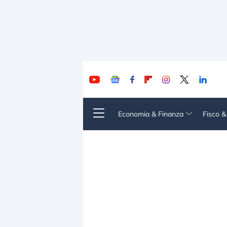
Economia & Finanza
Fisco 