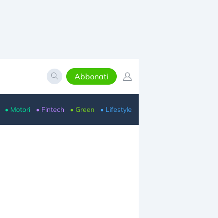
Abbonati
• Motori
• Fintech
• Green
• Lifestyle