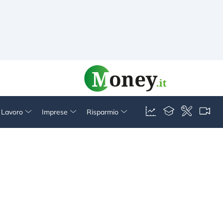
& Lavoro
Imprese
Risparmio