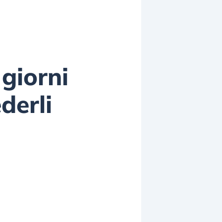
 giorni
derli