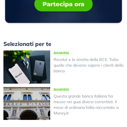
Selezionati per te
BANKING
Revolut e la stretta della BCE. Tutto
quello che devono sapere i clienti della
banca
BANKING
Questa grande banca italiana ha
messo nei guai diversi correntisti. Il
mese di ordinaria follia raccontato a
Money.it