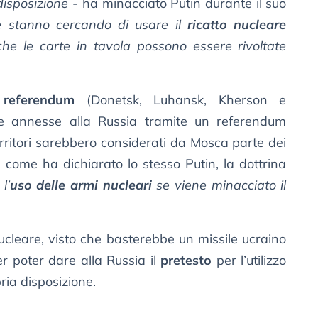
disposizione
- ha minacciato Putin durante il suo
e stanno cercando di usare il
ricatto nucleare
he le carte in tavola possono essere rivoltate
i
referendum
(Donetsk, Luhansk, Kherson e
re annesse alla Russia tramite un referendum
territori sarebbero considerati da Mosca parte dei
 e, come ha dichiarato lo stesso Putin, la dottrina
l’
uso delle armi nucleari
se viene minacciato il
ucleare, visto che basterebbe un missile ucraino
r poter dare alla Russia il
pretesto
per l’utilizzo
ria disposizione.