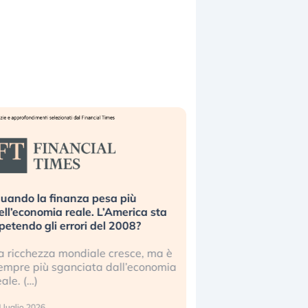
uando la finanza pesa più
Russia e Cina pronti
ell’economia reale. L’America sta
Starlink. Gli investit
ipetendo gli errori del 2008?
sottovalutando il ris
a ricchezza mondiale cresce, ma è
Gli investitori tech c
empre più sganciata dall’economia
ignorare il rischio geop
eale. (…)
17 luglio 2026
 luglio 2026