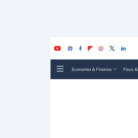
Economia & Finanza
Fisco 