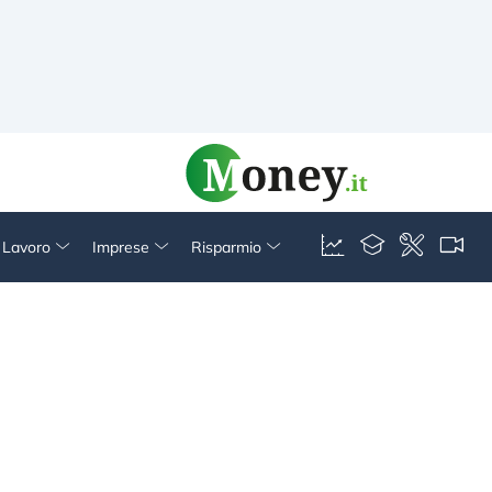
& Lavoro
Imprese
Risparmio