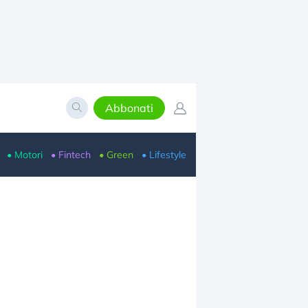
Abbonati
• Motori
• Fintech
• Green
• Lifestyle