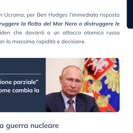
in Ucraina, per Ben Hodges l’immediata risposta
truggere la flotta del Mar Nero o distruggere le
Biden che davanti a un attacco atomico russo
con la massima rapidità e decisione.
zione parziale”
come cambia la
na guerra nucleare