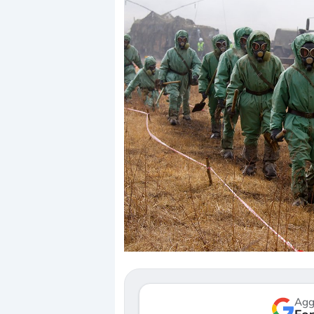
Dalle valutazioni estr
correzione. Cosa sta g
repricing degli asset?
Gli investitori stanno 
mostrando segni di s
verso le (…)
Agg
3 agosto 2026