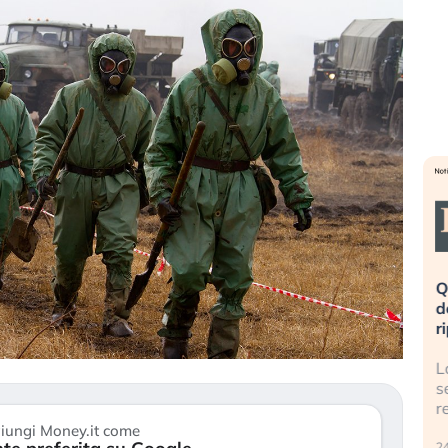
eme alla
«La mia vita è rovinata». Investitori
Q
uidando il
in preda al panico dopo lo scoppio
d
della bolla AI
r
finalmente
Il crollo della bolla AI travolge il
L
tanchezza
Kospi, mentre gli investitori retail (…)
s
r
30 luglio 2026
iungi Money.it come
24