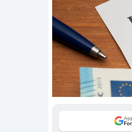
Dalle valutazioni estr
correzione. Cosa sta g
repricing degli asset?
Gli investitori stanno 
mostrando segni di s
Agg
verso le (…)
Fon
3 agosto 2026