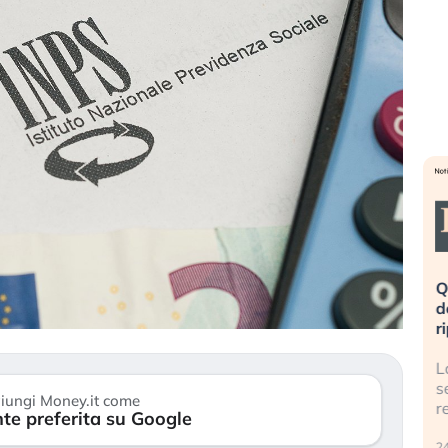
eme alla
«La mia vita è rovinata». Investitori
Q
uidando il
in preda al panico dopo lo scoppio
d
della bolla AI
r
finalmente
Il crollo della bolla AI travolge il
L
tanchezza
Kospi, mentre gli investitori retail (…)
s
iungi Money.it come
r
te preferita su Google
30 luglio 2026
24