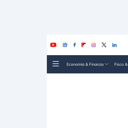
Economia & Finanza
Fisco 