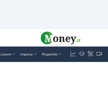
& Lavoro
Imprese
Risparmio