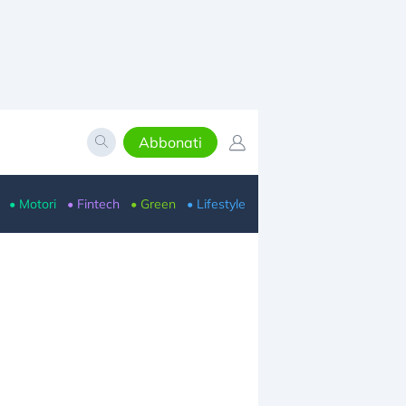
Abbonati
• Motori
• Fintech
• Green
• Lifestyle