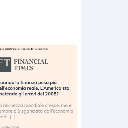
uando la finanza pesa più
Russia e Cina pronti
ell’economia reale. L’America sta
Starlink. Gli investit
ipetendo gli errori del 2008?
sottovalutando il ris
a ricchezza mondiale cresce, ma è
Gli investitori tech c
empre più sganciata dall’economia
ignorare il rischio geop
eale. (…)
17 luglio 2026
 luglio 2026