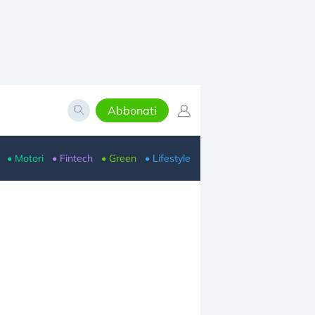
Abbonati
• Motori
• Fintech
• Green
• Lifestyle