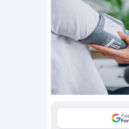
Dalle valutazioni estreme alla
«La mia vita è 
correzione. Cosa sta guidando il
in preda al pa
repricing degli asset?
della bolla AI
Gli investitori stanno finalmente
Il crollo della b
mostrando segni di stanchezza
Kospi, mentre gl
Agg
verso le (…)
Fon
30 luglio 2026
3 agosto 2026