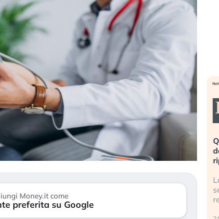
rovinata». Investitori
Quando la finanza pesa più
nico dopo lo scoppio
dell’economia reale. L’America sta
ripetendo gli errori del 2008?
olla AI travolge il
La ricchezza mondiale cresce, ma 
i investitori retail (…)
sempre più sganciata dall’econom
iungi Money.it come
reale. (…)
te preferita su Google
24 luglio 2026