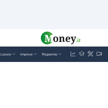
& Lavoro
Imprese
Risparmio