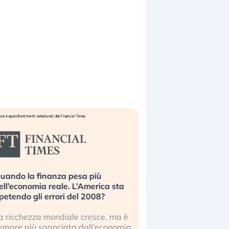
uando la finanza pesa più
Russia e Cina pronti
ell’economia reale. L’America sta
Starlink. Gli investit
ipetendo gli errori del 2008?
sottovalutando il ris
a ricchezza mondiale cresce, ma è
Gli investitori tech c
empre più sganciata dall’economia
ignorare il rischio geop