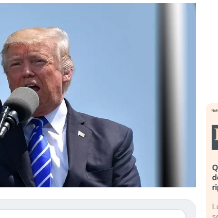
eme alla
«La mia vita è rovinata». Investitori
Q
uidando il
in preda al panico dopo lo scoppio
d
della bolla AI
r
finalmente
Il crollo della bolla AI travolge il
L
tanchezza
Kospi, mentre gli investitori retail (…)
s