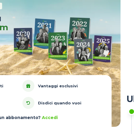
u
um
ti
Vantaggi esclusivi
U
Disdici quando vuoi
à un abbonamento?
Accedi