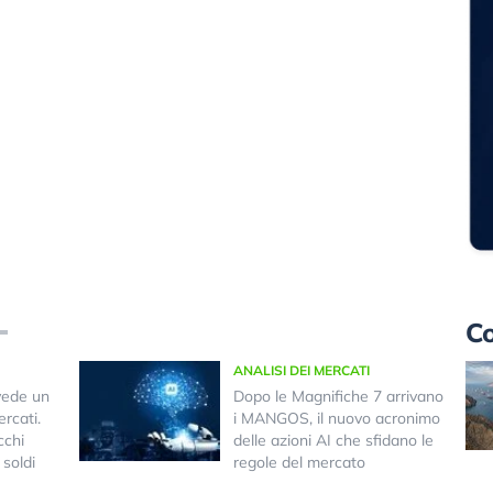
Co
ANALISI DEI MERCATI
vede un
Dopo le Magnifiche 7 arrivano
rcati.
i MANGOS, il nuovo acronimo
cchi
delle azioni AI che sfidano le
 soldi
regole del mercato