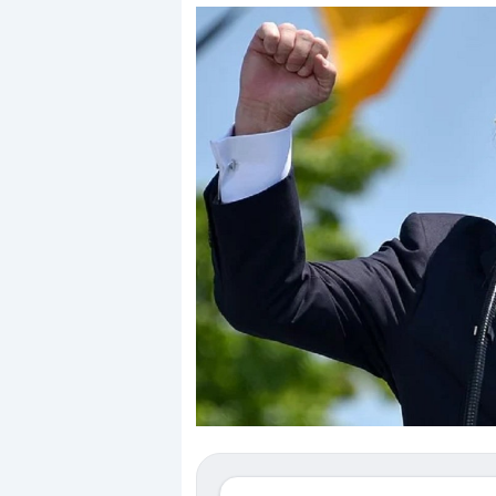
Dalle valutazioni estr
correzione. Cosa sta g
repricing degli asset?
Gli investitori stanno 
mostrando segni di s