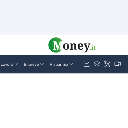
& Lavoro
Imprese
Risparmio