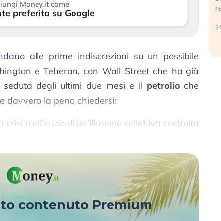
iungi Money.it come
r
te preferita su Google
30 luglio 2026
24
indano alle prime indiscrezioni su un possibile
ington e Teheran, con Wall Street che ha già
seduta degli ultimi due mesi e il
petrolio
che
ale davvero la pena chiedersi:
risi o all’inizio di un’illusione collettiva costruita
ssuna delle due parti ha ancora firmato?
sto contenuto Premium