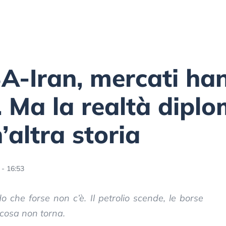
A-Iran, mercati ha
. Ma la realtà dipl
’altra storia
- 16:53
 che forse non c’è. Il petrolio scende, le borse
alcosa non torna.