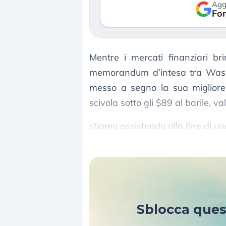
Agg
verso le (…)
Fon
3 agosto 2026
Mentre i mercati finanziari br
memorandum d’intesa tra Wash
messo a segno la sua migliore 
scivola sotto gli $89 al barile, v
stiamo assistendo alla fine di una c
su una bozza di 14 punti che ne
Sblocca que