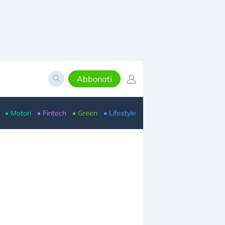
Abbonati
• Motori
• Fintech
• Green
• Lifestyle