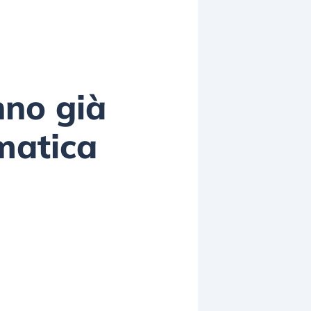
nno già
omatica