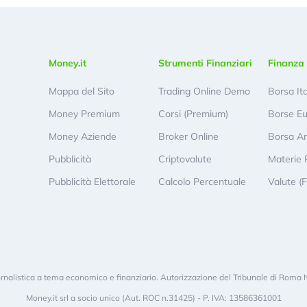
Money.it
Strumenti Finanziari
Finanza 
Mappa del Sito
Trading Online Demo
Borsa It
Money Premium
Corsi (Premium)
Borse E
Money Aziende
Broker Online
Borsa A
Pubblicità
Criptovalute
Materie 
Pubblicità Elettorale
Calcolo Percentuale
Valute (
rnalistica a tema economico e finanziario. Autorizzazione del Tribunale di Roma 
Money.it srl a socio unico (Aut. ROC n.31425) - P. IVA: 13586361001