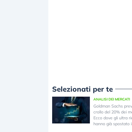
Selezionati per te
ANALISI DEI MERCATI
Goldman Sachs pre
crollo del 20% dei me
Ecco dove gli ultra ri
hanno già spostato i