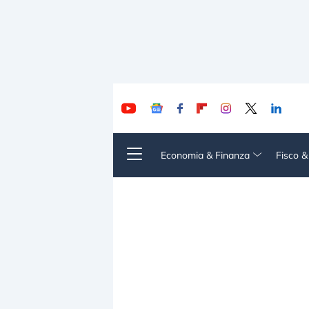
Economia & Finanza
Fisco 