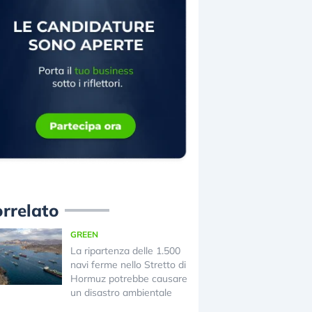
rrelato
GREEN
La ripartenza delle 1.500
navi ferme nello Stretto di
Hormuz potrebbe causare
un disastro ambientale