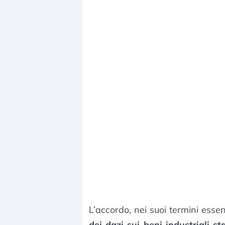
L’accordo, nei suoi termini essen
dei dazi sui beni industriali st