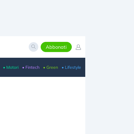
Abbonati
• Motori
• Fintech
• Green
• Lifestyle