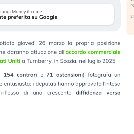
r
30 luglio 2026
iungi Money.it come
te preferita su Google
24
tato giovedì 26 marzo la propria posizione
he daranno attuazione all’
accordo commerciale
ati Uniti
a Turnberry, in Scozia, nel luglio 2025.
,
154 contrari
e
71 astensioni
) fotografa un
 entusiasta: i deputati hanno approvato l’intesa
a riflesso di una crescente
diffidenza verso