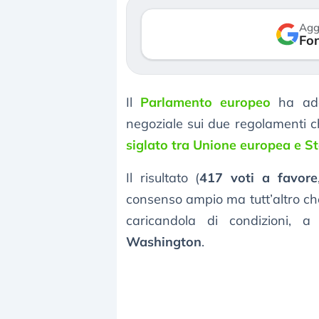
verso le (…)
Agg
Fon
3 agosto 2026
Il
Parlamento europeo
ha adot
negoziale sui due regolamenti c
siglato tra Unione europea e St
Il risultato (
417 voti a favore
consenso ampio ma tutt’altro che
caricandola di condizioni, 
Washington
.