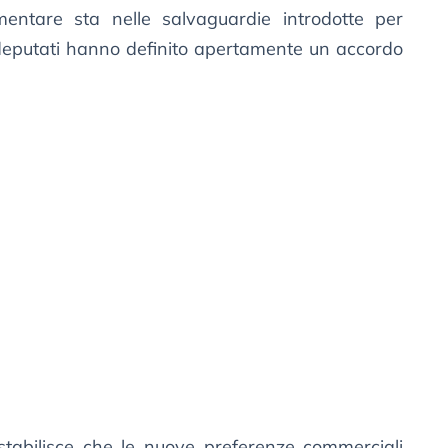
mentare sta nelle salvaguardie introdotte per
odeputati hanno definito apertamente un accordo
 stabilisce che le nuove preferenze commerciali