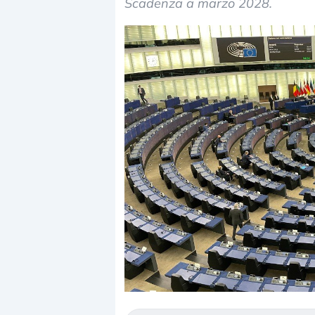
Scadenza a marzo 2028.
Dalle valutazioni estr
correzione. Cosa sta g
repricing degli asset?
Gli investitori stanno 
mostrando segni di s