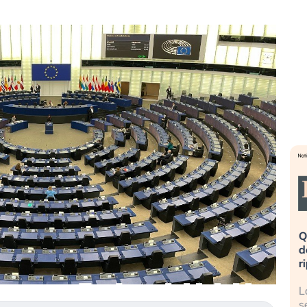
eme alla
«La mia vita è rovinata». Investitori
Q
uidando il
in preda al panico dopo lo scoppio
d
della bolla AI
r
finalmente
Il crollo della bolla AI travolge il
L
tanchezza
Kospi, mentre gli investitori retail (…)
s