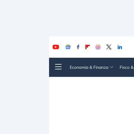
Economia & Finanza
Fisco 