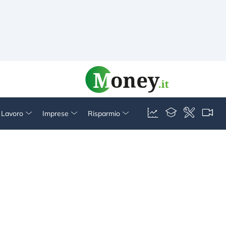
& Lavoro
Imprese
Risparmio