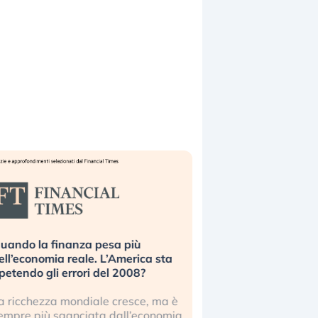
uando la finanza pesa più
Russia e Cina pronti
ell’economia reale. L’America sta
Starlink. Gli investit
ipetendo gli errori del 2008?
sottovalutando il ris
a ricchezza mondiale cresce, ma è
Gli investitori tech c
empre più sganciata dall’economia
ignorare il rischio geop