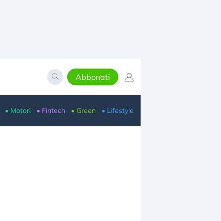
Abbonati
• Motori
• Fintech
• Green
• Lifestyle