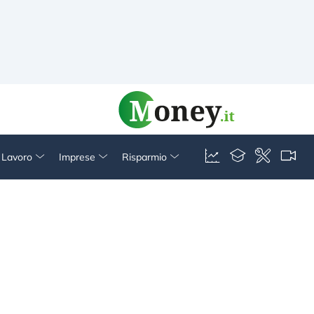
& Lavoro
Imprese
Risparmio