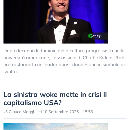
Dopo decenni di dominio della cultura progressista nelle
università americane, l’assassinio di Charlie Kirk in Utah
ha trasformato un leader quasi clandestino in simbolo di
svolta.
La sinistra woke mette in crisi il
capitalismo USA?
Glauco Maggi
10 Settembre 2025 - 15:53